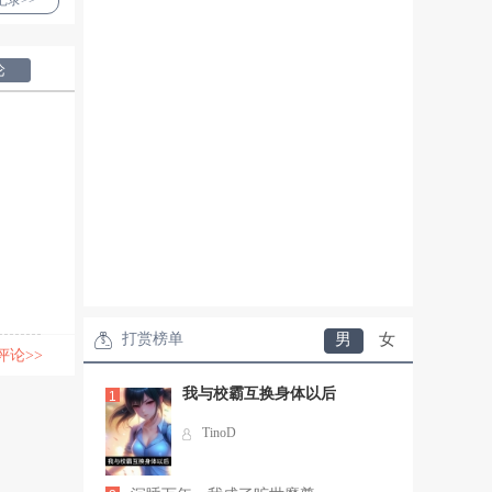
录>>
论
打赏榜单
男
女
评论>>
我与校霸互换身体以后
1
TinoD