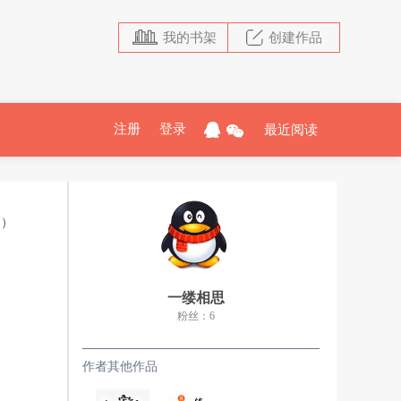
我的书架
创建作品
注册
登录
最近阅读
追）
一缕相思
粉丝：6
作者其他作品