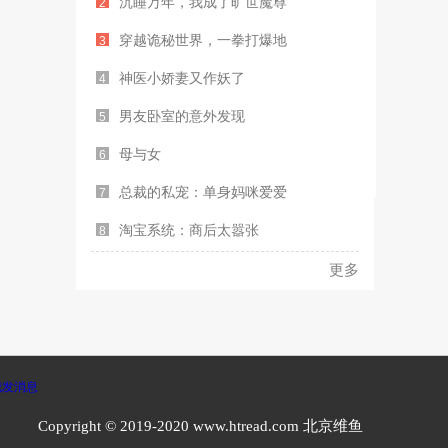
沉睡万年，我成了旷世魔尊
2
穿越诡秘世界，一拳打爆地
3
神医小娇妻又作妖了
4
男友卧室的意外发现
5
母与女
6
总裁的私宠：单身妈咪爱爱
7
淘宝系统：商后太嚣张
8
更多
Copyright © 2019-2020 www.htread.com 北京维鱼