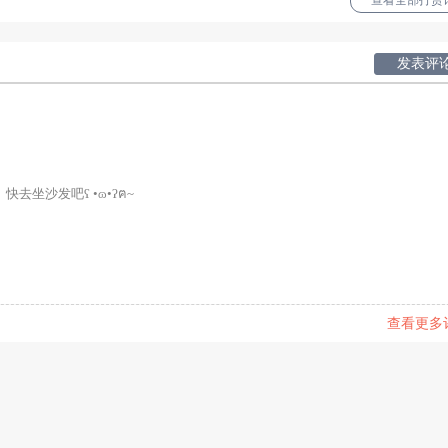
查看全部打赏记
发表评
快去坐沙发吧ʕ •ɷ•ʔฅ~
查看更多