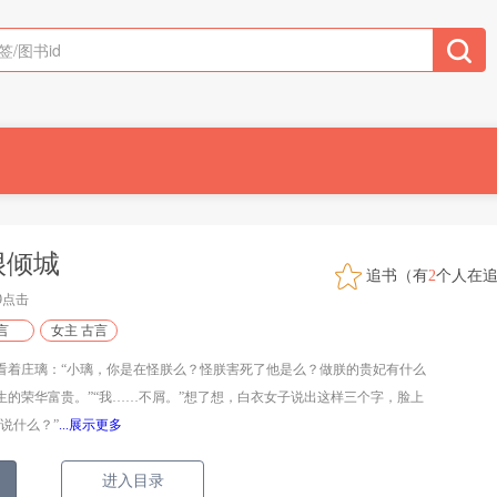
很倾城
追书（有
2
个人在
09点击
言
女主 古言
看着庄璃：“小璃，你是在怪朕么？怪朕害死了他是么？做朕的贵妃有什么
生的荣华富贵。”“我……不屑。”想了想，白衣女子说出这样三个字，脸上
说什么？”
...展示更多
进入目录