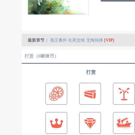
最新章节：
燕王番外 生死交错 无悔抉择
[VIP]
打赏（
0
啾咪币）
打赏