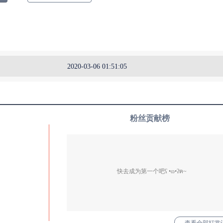
2020-03-06 01:51:05
粉丝贡献榜
快去成为第一个吧ʕ •ɷ•ʔฅ~