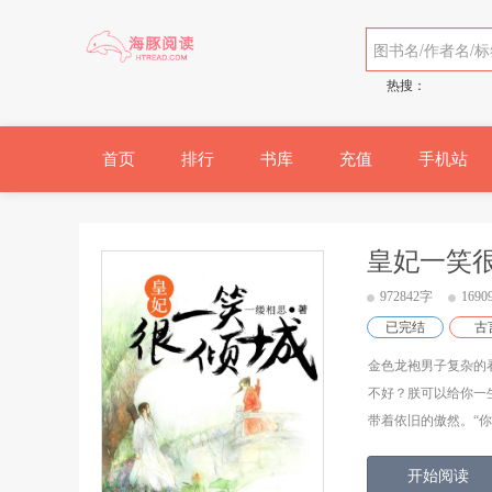
热搜：
首页
排行
书库
充值
手机站
皇妃一笑
972842字
169
已完结
古
金色龙袍男子复杂的
不好？朕可以给你一
带着依旧的傲然。“你
开始阅读