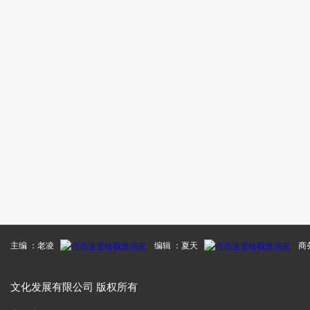
主编 ：老凌
编辑 ：夏天
商务
文化发展有限公司 版权所有