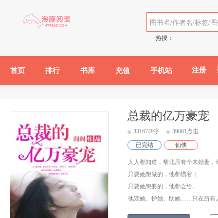
热搜：
注册
首页
排行
书库
充值
手机站
总裁的亿万豪宠
3316749字
39061点击
已完结
仙侠
人人都知道，黎北辰有个未婚妻，
只要她想做的，他都惯着；
只要她想要的，他都会给。
他宠她、护她、助她……只在所有人