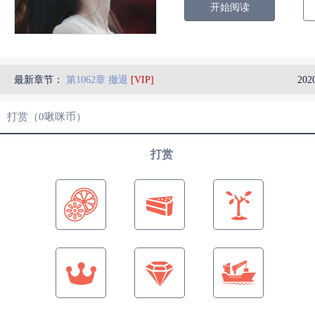
开始阅读
最新章节：
第1062章 撤退
[VIP]
202
打赏（
0
啾咪币）
打赏