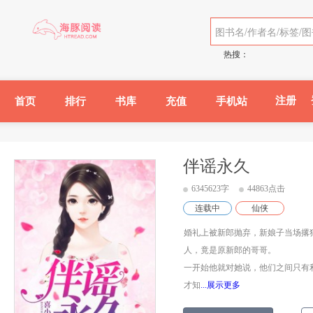
热搜：
注册
首页
排行
书库
充值
手机站
伴谣永久
6345623字
44863点击
连载中
仙侠
婚礼上被新郎抛弃，新娘子当场撂
人，竟是原新郎的哥哥。
一开始他就对她说，他们之间只有
才知
...展示更多