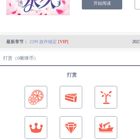
开始阅读
最新章节：
2299 故作镇定
[VIP]
202
打赏（
0
啾咪币）
打赏