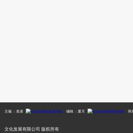
主编 ：老凌
编辑 ：夏天
商务
文化发展有限公司 版权所有