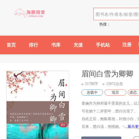
热搜：
注册
首页
排行
书库
充值
手机站
眉间白雪为卿卿
51788字
15872点击
连载中
现言
虐恋
姜婳作为帅府最不受宠的女儿，以
可在她十二岁那年，楚白出现了。
自此之后，她黏着他，叫他小白，
后来，楚白说，他恨她。<
...展示