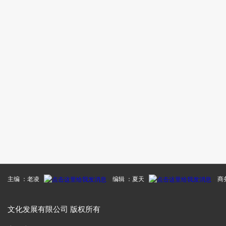
主编 ：老凌
编辑 ：夏天
商务
文化发展有限公司 版权所有