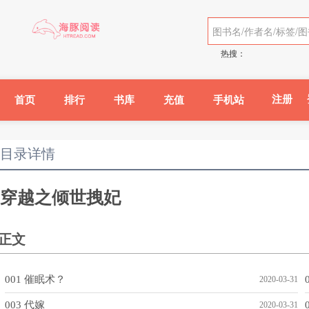
热搜：
注册
首页
排行
书库
充值
手机站
目录详情
穿越之倾世拽妃
正文
001 催眠术？
2020-03-31
003 代嫁
2020-03-31